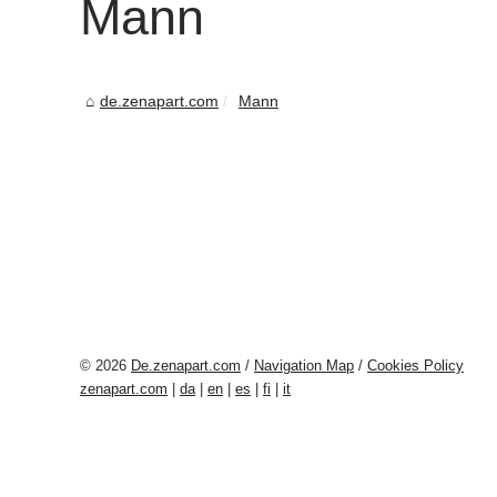
Mann
de.zenapart.com
Mann
© 2026
De.zenapart.com
/
Navigation Map
/
Cookies Policy
zenapart.com
|
da
|
en
|
es
|
fi
|
it